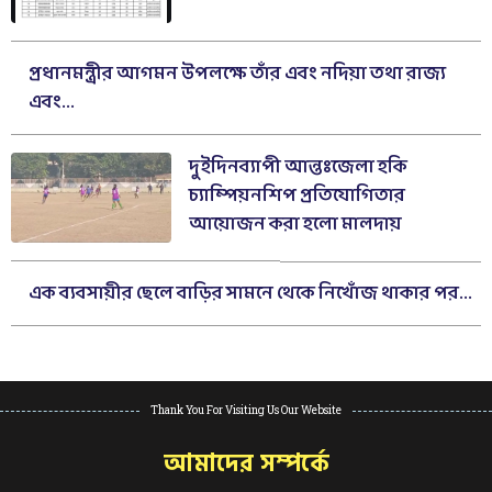
প্রধানমন্ত্রীর আগমন উপলক্ষে তাঁর এবং নদিয়া তথা রাজ্য
এবং...
দুইদিনব্যাপী আন্তঃজেলা হকি
চ্যাম্পিয়নশিপ প্রতিযোগিতার
আয়োজন করা হলো মালদায়
এক ব্যবসায়ীর ছেলে বাড়ির সামনে থেকে নিখোঁজ থাকার পর...
Thank You For Visiting Us Our Website
আমাদের সম্পর্কে