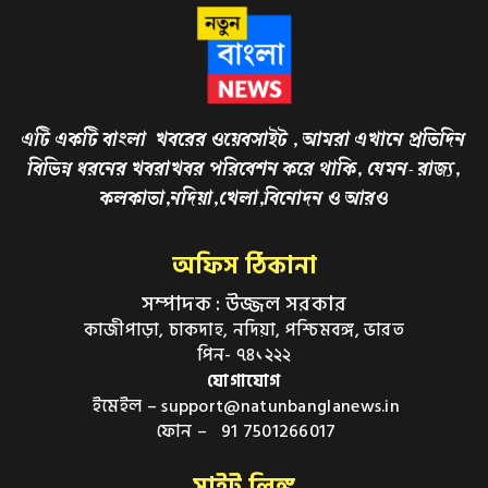
এটি একটি বাংলা খবরের ওয়েবসাইট , আমরা এখানে প্রতিদিন
বিভিন্ন ধরনের খবরাখবর পরিবেশন করে থাকি, যেমন- রাজ্য,
কলকাতা,নদিয়া,খেলা,বিনোদন ও আরও
অফিস ঠিকানা
সম্পাদক : উজ্জল সরকার
কাজীপাড়া, চাকদাহ, নদিয়া, পশ্চিমবঙ্গ, ভারত
পিন- ৭৪১২২২
যোগাযোগ
ইমেইল – support@natunbanglanews.in
ফোন – 91 7501266017
সাইট লিঙ্ক