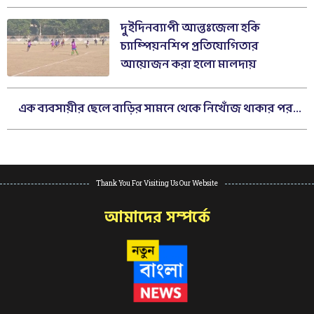
দুইদিনব্যাপী আন্তঃজেলা হকি
চ্যাম্পিয়নশিপ প্রতিযোগিতার
আয়োজন করা হলো মালদায়
এক ব্যবসায়ীর ছেলে বাড়ির সামনে থেকে নিখোঁজ থাকার পর...
Thank You For Visiting Us Our Website
আমাদের সম্পর্কে