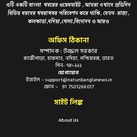
এটি একটি বাংলা খবরের ওয়েবসাইট , আমরা এখানে প্রতিদিন
বিভিন্ন ধরনের খবরাখবর পরিবেশন করে থাকি, যেমন- রাজ্য,
কলকাতা,নদিয়া,খেলা,বিনোদন ও আরও
অফিস ঠিকানা
সম্পাদক : উজ্জল সরকার
কাজীপাড়া, চাকদাহ, নদিয়া, পশ্চিমবঙ্গ, ভারত
পিন- ৭৪১২২২
যোগাযোগ
ইমেইল – support@natunbanglanews.in
ফোন – 91 7501266017
সাইট লিঙ্ক
About Us