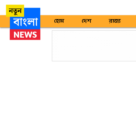
হোম
দেশ
রাজ্য