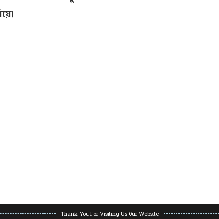
য়ে।
Thank You For Visiting Us Our Website