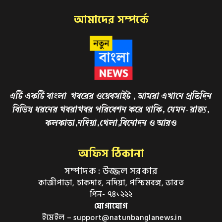
আমাদের সম্পর্কে
এটি একটি বাংলা খবরের ওয়েবসাইট , আমরা এখানে প্রতিদিন
বিভিন্ন ধরনের খবরাখবর পরিবেশন করে থাকি, যেমন- রাজ্য,
কলকাতা,নদিয়া,খেলা,বিনোদন ও আরও
অফিস ঠিকানা
সম্পাদক : উজ্জল সরকার
কাজীপাড়া, চাকদাহ, নদিয়া, পশ্চিমবঙ্গ, ভারত
পিন- ৭৪১২২২
যোগাযোগ
ইমেইল – support@natunbanglanews.in