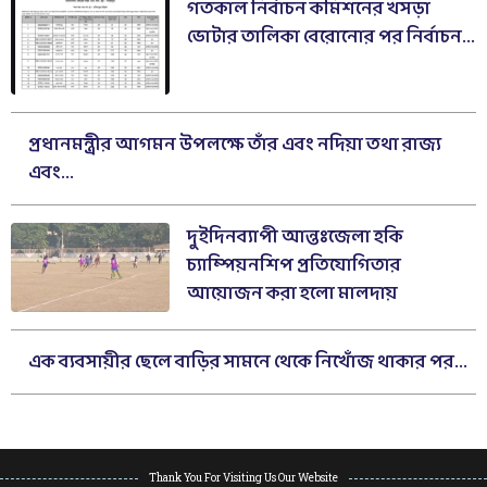
গতকাল নির্বাচন কমিশনের খসড়া
ভোটার তালিকা বেরোনোর পর নির্বাচন...
প্রধানমন্ত্রীর আগমন উপলক্ষে তাঁর এবং নদিয়া তথা রাজ্য
এবং...
দুইদিনব্যাপী আন্তঃজেলা হকি
চ্যাম্পিয়নশিপ প্রতিযোগিতার
আয়োজন করা হলো মালদায়
এক ব্যবসায়ীর ছেলে বাড়ির সামনে থেকে নিখোঁজ থাকার পর...
Thank You For Visiting Us Our Website