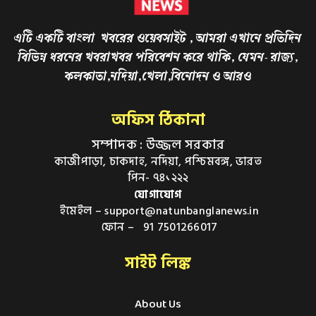
এটি একটি বাংলা খবরের ওয়েবসাইট , আমরা এখানে প্রতিদিন
বিভিন্ন ধরনের খবরাখবর পরিবেশন করে থাকি, যেমন- রাজ্য,
কলকাতা,নদিয়া,খেলা,বিনোদন ও আরও
অফিস ঠিকানা
সম্পাদক : উজ্জল সরকার
কাজীপাড়া, চাকদাহ, নদিয়া, পশ্চিমবঙ্গ, ভারত
পিন- ৭৪১২২২
যোগাযোগ
ইমেইল – support@natunbanglanews.in
ফোন – 91 7501266017
সাইট লিঙ্ক
About Us