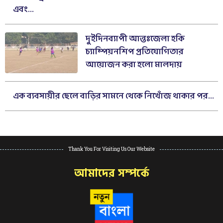
এবং...
দুইদিনব্যাপী আন্তঃজেলা হকি
চ্যাম্পিয়নশিপ প্রতিযোগিতার
আয়োজন করা হলো মালদায়
এক ব্যবসায়ীর ছেলে বাড়ির সামনে থেকে নিখোঁজ থাকার পর...
Thank You For Visiting Us Our Website
আমাদের সম্পর্কে