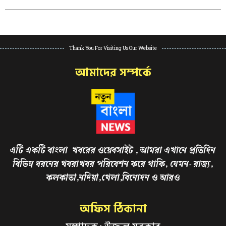
Thank You For Visiting Us Our Website
আমাদের সম্পর্কে
এটি একটি বাংলা খবরের ওয়েবসাইট , আমরা এখানে প্রতিদিন
বিভিন্ন ধরনের খবরাখবর পরিবেশন করে থাকি, যেমন- রাজ্য,
কলকাতা,নদিয়া,খেলা,বিনোদন ও আরও
অফিস ঠিকানা