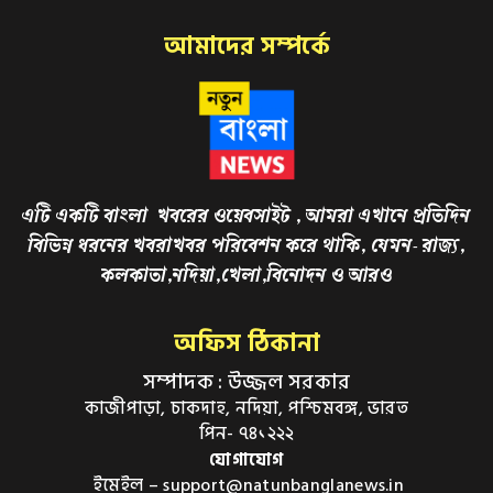
আমাদের সম্পর্কে
এটি একটি বাংলা খবরের ওয়েবসাইট , আমরা এখানে প্রতিদিন
বিভিন্ন ধরনের খবরাখবর পরিবেশন করে থাকি, যেমন- রাজ্য,
কলকাতা,নদিয়া,খেলা,বিনোদন ও আরও
অফিস ঠিকানা
সম্পাদক : উজ্জল সরকার
কাজীপাড়া, চাকদাহ, নদিয়া, পশ্চিমবঙ্গ, ভারত
পিন- ৭৪১২২২
যোগাযোগ
ইমেইল – support@natunbanglanews.in