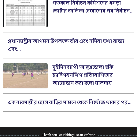
গতকাল নির্বাচন কমিশনের খসড়া
ভোটার তালিকা বেরোনোর পর নির্বাচন...
প্রধানমন্ত্রীর আগমন উপলক্ষে তাঁর এবং নদিয়া তথা রাজ্য
এবং...
দুইদিনব্যাপী আন্তঃজেলা হকি
চ্যাম্পিয়নশিপ প্রতিযোগিতার
আয়োজন করা হলো মালদায়
এক ব্যবসায়ীর ছেলে বাড়ির সামনে থেকে নিখোঁজ থাকার পর...
Thank You For Visiting Us Our Website