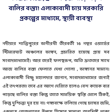
বালির বস্তা! এলাকাবাসী চায় সরকারি
প্রকল্পের মাধ্যমে, স্থায়ী ব্যবস্থা
নদীয়ার শান্তিপুরের ভাগীরথী তীরবর্তী 16 নম্বর ওয়ার্ডের
স্টিমারঘাট অঞ্চলের ভাঙ্গন, প্রচারিত হয়েছে প্রায় সব
সংবাদমাধ্যমেই। আর তারই ফলস্বরূপ, অতি দ্রুততার সাথে
আজ বালির বস্তা ফেলতে দেখা গেলো , ভাঙ্গনের সামনে।
এলাকাবাসী বিষ্ণু মহালদার জানান, সংবাদমাধ্যমের জন্যই
এই তৎপরতা! তবে এর আগে দেরিতে হলেও বেশ কয়েক বার
পড়েছে বালির বস্তা কিন্তু তাতে সাময়িক স্বস্তি মেলে ঠিকই,
কিন্তু দুশ্চিন্তা দূর হয় না। গঙ্গাবক্ষে তলিয়ে গেছে চাষের জমি,
একমাত্র রোজগারের উপায় হিসেবে সামান্য অবশিষ্ট থাকা