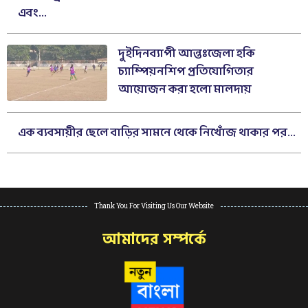
এবং...
দুইদিনব্যাপী আন্তঃজেলা হকি
চ্যাম্পিয়নশিপ প্রতিযোগিতার
আয়োজন করা হলো মালদায়
এক ব্যবসায়ীর ছেলে বাড়ির সামনে থেকে নিখোঁজ থাকার পর...
Thank You For Visiting Us Our Website
আমাদের সম্পর্কে