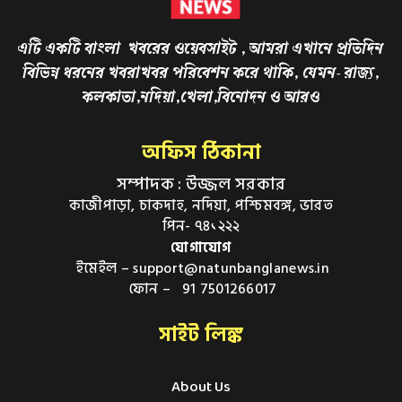
এটি একটি বাংলা খবরের ওয়েবসাইট , আমরা এখানে প্রতিদিন
বিভিন্ন ধরনের খবরাখবর পরিবেশন করে থাকি, যেমন- রাজ্য,
কলকাতা,নদিয়া,খেলা,বিনোদন ও আরও
অফিস ঠিকানা
সম্পাদক : উজ্জল সরকার
কাজীপাড়া, চাকদাহ, নদিয়া, পশ্চিমবঙ্গ, ভারত
পিন- ৭৪১২২২
যোগাযোগ
ইমেইল – support@natunbanglanews.in
ফোন – 91 7501266017
সাইট লিঙ্ক
About Us