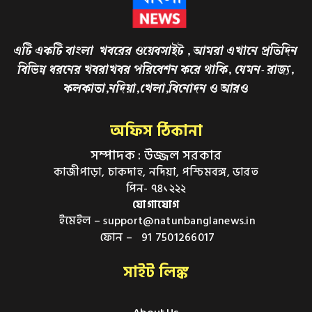
এটি একটি বাংলা খবরের ওয়েবসাইট , আমরা এখানে প্রতিদিন
বিভিন্ন ধরনের খবরাখবর পরিবেশন করে থাকি, যেমন- রাজ্য,
কলকাতা,নদিয়া,খেলা,বিনোদন ও আরও
অফিস ঠিকানা
সম্পাদক : উজ্জল সরকার
কাজীপাড়া, চাকদাহ, নদিয়া, পশ্চিমবঙ্গ, ভারত
পিন- ৭৪১২২২
যোগাযোগ
ইমেইল – support@natunbanglanews.in
ফোন – 91 7501266017
সাইট লিঙ্ক