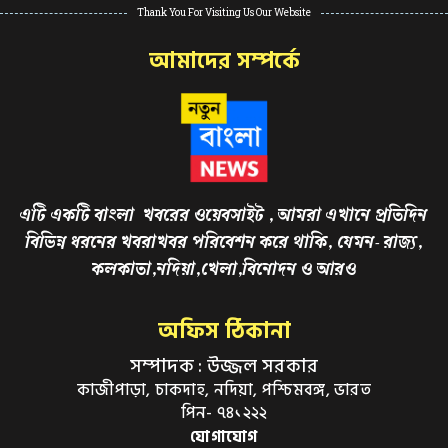
Thank You For Visiting Us Our Website
আমাদের সম্পর্কে
এটি একটি বাংলা খবরের ওয়েবসাইট , আমরা এখানে প্রতিদিন
বিভিন্ন ধরনের খবরাখবর পরিবেশন করে থাকি, যেমন- রাজ্য,
কলকাতা,নদিয়া,খেলা,বিনোদন ও আরও
অফিস ঠিকানা
সম্পাদক : উজ্জল সরকার
কাজীপাড়া, চাকদাহ, নদিয়া, পশ্চিমবঙ্গ, ভারত
পিন- ৭৪১২২২
যোগাযোগ