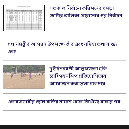
গতকাল নির্বাচন কমিশনের খসড়া
ভোটার তালিকা বেরোনোর পর নির্বাচন...
প্রধানমন্ত্রীর আগমন উপলক্ষে তাঁর এবং নদিয়া তথা রাজ্য
এবং...
দুইদিনব্যাপী আন্তঃজেলা হকি
চ্যাম্পিয়নশিপ প্রতিযোগিতার
আয়োজন করা হলো মালদায়
এক ব্যবসায়ীর ছেলে বাড়ির সামনে থেকে নিখোঁজ থাকার পর...