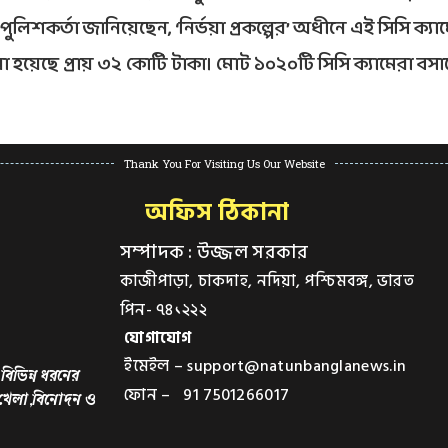
িশকর্তা জানিয়েছেন, ‘নির্ভয়া প্রকল্পের’ অধীনে এই সিসি ক্যা
হয়েছে প্রায় ৩২ কোটি টাকা। মোট ১০২০টি সিসি ক্যামেরা বস
Thank You For Visiting Us Our Website
অফিস ঠিকানা
সম্পাদক : উজ্জল সরকার
কাজীপাড়া, চাকদাহ, নদিয়া, পশ্চিমবঙ্গ, ভারত
পিন- ৭৪১২২২
যোগাযোগ
ইমেইল – support@natunbanglanews.in
বিভিন্ন ধরনের
ফোন – 91 7501266017
,খেলা,বিনোদন ও