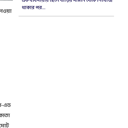
এক ব্যবসায়ীর ছেলে বাড়ির সামনে থেকে নিখোঁজ
থাকার পর...
 নেওয়া
কো-এড
লকাতা
 মোট