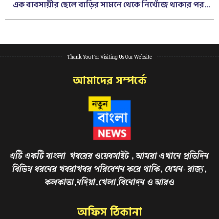
এক ব্যবসায়ীর ছেলে বাড়ির সামনে থেকে নিখোঁজ থাকার পর...
Thank You For Visiting Us Our Website
আমাদের সম্পর্কে
এটি একটি বাংলা খবরের ওয়েবসাইট , আমরা এখানে প্রতিদিন
বিভিন্ন ধরনের খবরাখবর পরিবেশন করে থাকি, যেমন- রাজ্য,
কলকাতা,নদিয়া,খেলা,বিনোদন ও আরও
অফিস ঠিকানা