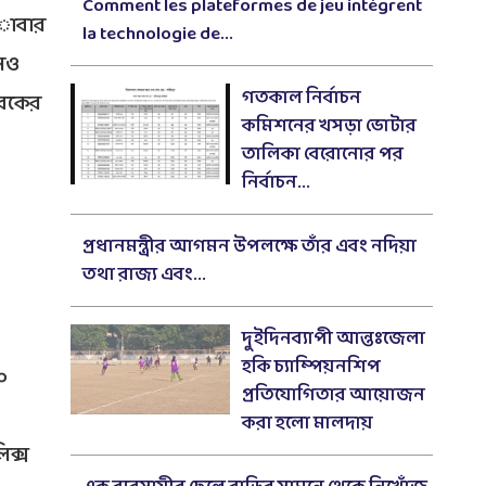
Comment les plateformes de jeu intègrent
অাবার
la technologie de...
ঠনও
গতকাল নির্বাচন
াবকের
কমিশনের খসড়া ভোটার
তালিকা বেরোনোর পর
নির্বাচন...
প্রধানমন্ত্রীর আগমন উপলক্ষে তাঁর এবং নদিয়া
তথা রাজ্য এবং...
দুইদিনব্যাপী আন্তঃজেলা
হকি চ্যাম্পিয়নশিপ
০
প্রতিযোগিতার আয়োজন
করা হলো মালদায়
িক্স