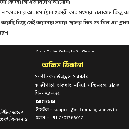
এখনো কোনো লিখিত নির্দেশ আসেনি!
করোনার অাগে ট্রেনে হকারী করে সংসার চালাতাম কিন্তু 
ু করেছি কিন্তু সেই করোনার সময়ে ছেলের মিড-ডে-মিল এর প্রাপ্
ছে”।
Thank You For Visiting Us Our Website
অফিস ঠিকানা
সম্পাদক : উজ্জল সরকার
কাজীপাড়া, চাকদাহ, নদিয়া, পশ্চিমবঙ্গ, ভারত
পিন- ৭৪১২২২
যোগাযোগ
ইমেইল – support@natunbanglanews.in
বিভিন্ন ধরনের
ফোন – 91 7501266017
,খেলা,বিনোদন ও