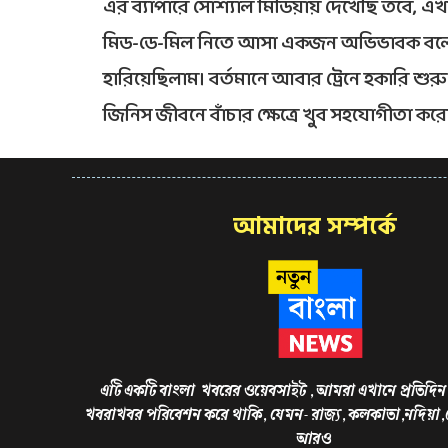
এর ব্যাপারে সোশ্যাল মিডিয়ায় দেখেছি তবে, 
মিড-ডে-মিল নিতে আসা একজন অভিভাবক বলেন “
হারিয়েছিলাম। বর্তমানে আবার ট্রেনে হকারি শুর
জিনিস জীবনে বাঁচার ক্ষেত্রে খুব সহযোগীতা করে
আমাদের সম্পর্কে
এটি একটি বাংলা খবরের ওয়েবসাইট , আমরা এখানে প্রতিদিন 
খবরাখবর পরিবেশন করে থাকি, যেমন- রাজ্য, কলকাতা,নদিয়া
আরও