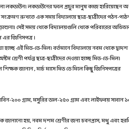
ো লকডাউন। লকডাউনের ফলে প্রচুর মানুষ কাজ হারিয়েছেন 
সংক্রমণ রুখতে এক সময় বিদ্যালয়ে ছাত্র-ছাত্রীদের পঠন-পা
ড়াশুনা। সেই সময় থেকে বিদ্যালয়গুলি থেকে পরিবারের অভিভ
িল এর জিনিসপত্র ।
য়া হচ্ছে এই মিড-ডে-মিল। বর্তমানে বিদ্যালয়ে নবম থেকে দ্বাদশ
্টম শ্রেণী পর্যন্ত ছাত্র-ছাত্রীদের দেওয়া হচ্ছে মিড-ডে-মিল।
ন শিক্ষক জানান , মার্চ মাসে মিড ডে মিলে কিছু জিনিসপত্রের
িন-২০০ গ্রাম, মসুরির ডাল-২৫০ গ্রাম এবং লাইফবয় সাবান ১
থেকে জানানো হয়, নবম দশম শ্রেণীর জন্য চবনপ্রাস, মধু এবং হরল