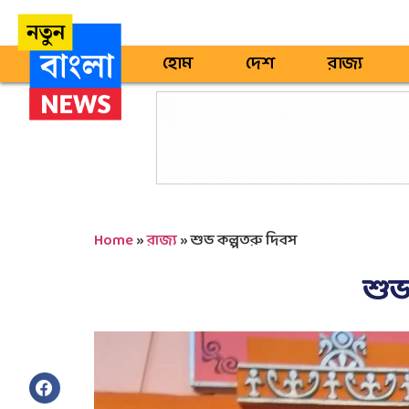
হোম
দেশ
রাজ্য
Home
»
রাজ্য
»
শুভ কল্পতরু দিবস
শুভ