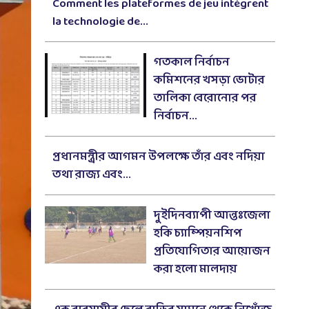
Comment les plateformes de jeu intègrent
la technologie de...
গতকাল নির্বাচন
কমিশনের খসড়া ভোটার
তালিকা বেরোনোর পর
নির্বাচন...
প্রধানমন্ত্রীর আগমন উপলক্ষে তাঁর এবং নদিয়া
তথা রাজ্য এবং...
দুইদিনব্যাপী আন্তঃজেলা
হকি চ্যাম্পিয়নশিপ
প্রতিযোগিতার আয়োজন
করা হলো মালদায়