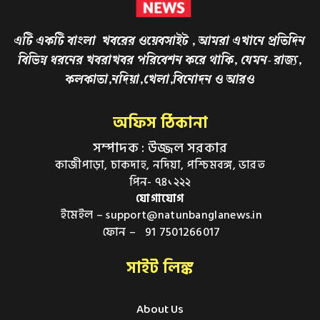
এটি একটি বাংলা খবরের ওয়েবসাইট , আমরা এখানে প্রতিদিন
বিভিন্ন ধরনের খবরাখবর পরিবেশন করে থাকি, যেমন- রাজ্য,
কলকাতা,নদিয়া,খেলা,বিনোদন ও আরও
অফিস ঠিকানা
সম্পাদক : উজ্জল সরকার
কাজীপাড়া, চাকদাহ, নদিয়া, পশ্চিমবঙ্গ, ভারত
পিন- ৭৪১২২২
যোগাযোগ
ইমেইল – support@natunbanglanews.in
ফোন – 91 7501266017
সাইট লিঙ্ক
About Us