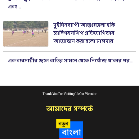
এবং...
দুইদিনব্যাপী আন্তঃজেলা হকি
চ্যাম্পিয়নশিপ প্রতিযোগিতার
আয়োজন করা হলো মালদায়
এক ব্যবসায়ীর ছেলে বাড়ির সামনে থেকে নিখোঁজ থাকার পর...
Thank You For Visiting Us Our Website
আমাদের সম্পর্কে