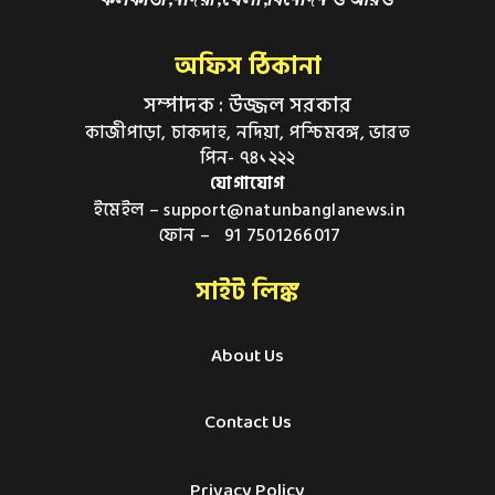
কলকাতা,নদিয়া,খেলা,বিনোদন ও আরও
অফিস ঠিকানা
সম্পাদক : উজ্জল সরকার
কাজীপাড়া, চাকদাহ, নদিয়া, পশ্চিমবঙ্গ, ভারত
পিন- ৭৪১২২২
যোগাযোগ
ইমেইল – support@natunbanglanews.in
ফোন – 91 7501266017
সাইট লিঙ্ক
About Us
Contact Us
Privacy Policy