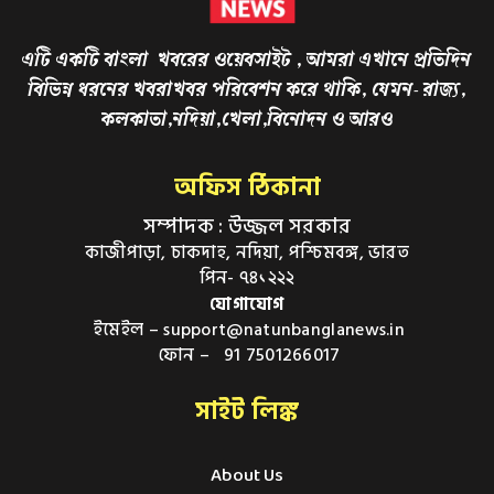
এটি একটি বাংলা খবরের ওয়েবসাইট , আমরা এখানে প্রতিদিন
বিভিন্ন ধরনের খবরাখবর পরিবেশন করে থাকি, যেমন- রাজ্য,
কলকাতা,নদিয়া,খেলা,বিনোদন ও আরও
অফিস ঠিকানা
সম্পাদক : উজ্জল সরকার
কাজীপাড়া, চাকদাহ, নদিয়া, পশ্চিমবঙ্গ, ভারত
পিন- ৭৪১২২২
যোগাযোগ
ইমেইল – support@natunbanglanews.in
ফোন – 91 7501266017
সাইট লিঙ্ক
About Us