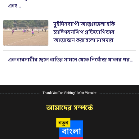
এবং...
দুইদিনব্যাপী আন্তঃজেলা হকি
চ্যাম্পিয়নশিপ প্রতিযোগিতার
আয়োজন করা হলো মালদায়
এক ব্যবসায়ীর ছেলে বাড়ির সামনে থেকে নিখোঁজ থাকার পর...
Thank You For Visiting Us Our Website
আমাদের সম্পর্কে