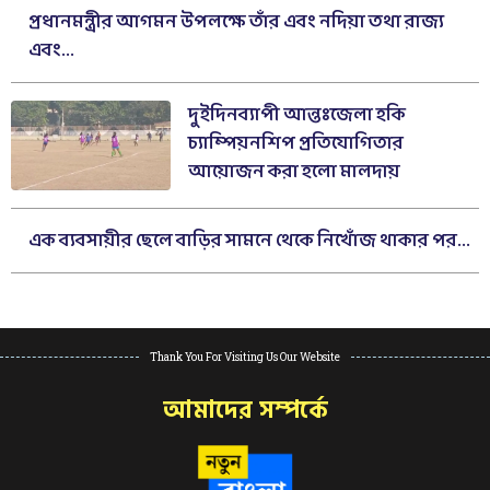
প্রধানমন্ত্রীর আগমন উপলক্ষে তাঁর এবং নদিয়া তথা রাজ্য
এবং...
দুইদিনব্যাপী আন্তঃজেলা হকি
চ্যাম্পিয়নশিপ প্রতিযোগিতার
আয়োজন করা হলো মালদায়
এক ব্যবসায়ীর ছেলে বাড়ির সামনে থেকে নিখোঁজ থাকার পর...
Thank You For Visiting Us Our Website
আমাদের সম্পর্কে