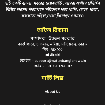
এটি একটি বাংলা খবরের ওয়েবসাইট , আমরা এখানে প্রতিদিন
বিভিন্ন ধরনের খবরাখবর পরিবেশন করে থাকি, যেমন- রাজ্য,
কলকাতা,নদিয়া,খেলা,বিনোদন ও আরও
অফিস ঠিকানা
সম্পাদক : উজ্জল সরকার
কাজীপাড়া, চাকদাহ, নদিয়া, পশ্চিমবঙ্গ, ভারত
পিন- ৭৪১২২২
যোগাযোগ
ইমেইল – support@natunbanglanews.in
ফোন – 91 7501266017
সাইট লিঙ্ক
About Us