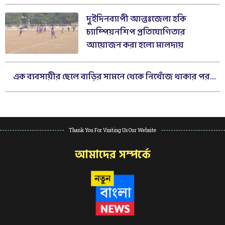
দুইদিনব্যাপী আন্তঃজেলা হকি
চ্যাম্পিয়নশিপ প্রতিযোগিতার
আয়োজন করা হলো মালদায়
এক ব্যবসায়ীর ছেলে বাড়ির সামনে থেকে নিখোঁজ থাকার পর...
Thank You For Visiting Us Our Website
আমাদের সম্পর্কে