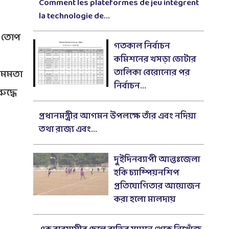
Comment les plateformes de jeu intègrent
la technologie de...
ধে তোপ
গতকাল নির্বাচন
কমিশনের খসড়া ভোটার
তালিকা বেরোনোর পর
য় মমতা
নির্বাচন...
দ্ধে
প্রধানমন্ত্রীর আগমন উপলক্ষে তাঁর এবং নদিয়া
তথা রাজ্য এবং...
দুইদিনব্যাপী আন্তঃজেলা
হকি চ্যাম্পিয়নশিপ
প্রতিযোগিতার আয়োজন
করা হলো মালদায়