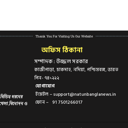
Thank You For Visiting Us Our Website
অফিস ঠিকানা
সম্পাদক : উজ্জল সরকার
কাজীপাড়া, চাকদাহ, নদিয়া, পশ্চিমবঙ্গ, ভারত
পিন- ৭৪১২২২
যোগাযোগ
ইমেইল – support@natunbanglanews.in
বিভিন্ন ধরনের
ফোন – 91 7501266017
,খেলা,বিনোদন ও