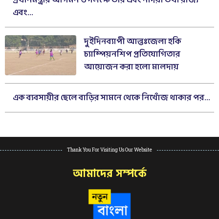
প্রধানমন্ত্রীর আগমন উপলক্ষে তাঁর এবং নদিয়া তথা রাজ্য
এবং...
দুইদিনব্যাপী আন্তঃজেলা হকি
চ্যাম্পিয়নশিপ প্রতিযোগিতার
আয়োজন করা হলো মালদায়
এক ব্যবসায়ীর ছেলে বাড়ির সামনে থেকে নিখোঁজ থাকার পর...
Thank You For Visiting Us Our Website
আমাদের সম্পর্কে