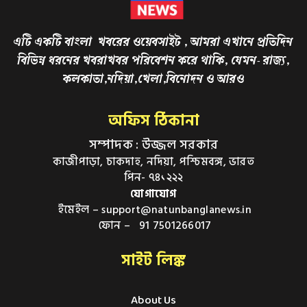
এটি একটি বাংলা খবরের ওয়েবসাইট , আমরা এখানে প্রতিদিন
বিভিন্ন ধরনের খবরাখবর পরিবেশন করে থাকি, যেমন- রাজ্য,
কলকাতা,নদিয়া,খেলা,বিনোদন ও আরও
অফিস ঠিকানা
সম্পাদক : উজ্জল সরকার
কাজীপাড়া, চাকদাহ, নদিয়া, পশ্চিমবঙ্গ, ভারত
পিন- ৭৪১২২২
যোগাযোগ
ইমেইল – support@natunbanglanews.in
ফোন – 91 7501266017
সাইট লিঙ্ক
About Us