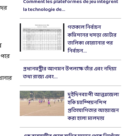
Comment les plateformes de jeu intègrent
দের
la technologie de...
গতকাল নির্বাচন
কমিশনের খসড়া ভোটার
তালিকা বেরোনোর পর
ন
নির্বাচন...
 পরে
প্রধানমন্ত্রীর আগমন উপলক্ষে তাঁর এবং নদিয়া
তথা রাজ্য এবং...
থানার
দুইদিনব্যাপী আন্তঃজেলা
হকি চ্যাম্পিয়নশিপ
প্রতিযোগিতার আয়োজন
করা হলো মালদায়