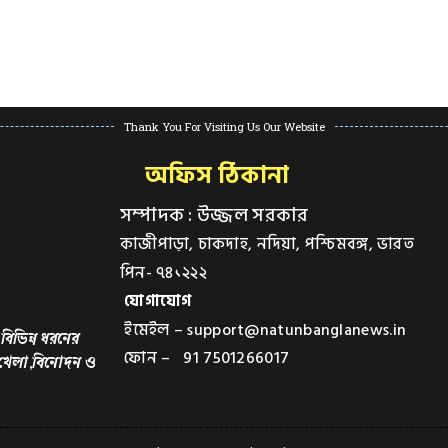
Thank You For Visiting Us Our Website
অফিস ঠিকানা
সম্পাদক : উজ্জল সরকার
কাজীপাড়া, চাকদাহ, নদিয়া, পশ্চিমবঙ্গ, ভারত
পিন- ৭৪১২২২
যোগাযোগ
ইমেইল – support@natunbanglanews.in
বিভিন্ন ধরনের
ফোন – 91 7501266017
,খেলা,বিনোদন ও