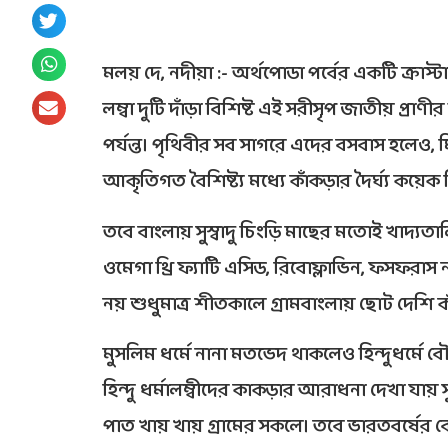
মলয় দে, নদীয়া :- অর্থপোডা পর্বের একটি ক্রা
লম্বা দুটি দাঁড়া বিশিষ্ট এই সরীসৃপ জাতীয় প্
পর্যন্ত। পৃথিবীর সব সাগরে এদের বসবাস হলেও, ম
আকৃতিগত বৈশিষ্ট্য মধ্যে কাঁকড়ার দৈর্ঘ্য কয়েক
তবে বাংলায় সুস্বাদু চিংড়ি মাছের মতোই খাদ্যত
ওমেগা থ্রি ফ্যাটি এসিড, রিবোফ্লাভিন, ফসফরা
নয় শুধুমাত্র শীতকালে গ্রামবাংলায় ছোট দেশি কাঁ
মুসলিম ধর্মে নানা মতভেদ থাকলেও হিন্দুধর্মে বৌদ্
হিন্দু ধর্মালম্বীদের কাকড়ার আরাধনা দেখা যায় 
পাত খায় খায় গ্রামের সকলে। তবে ভারতবর্ষের ব