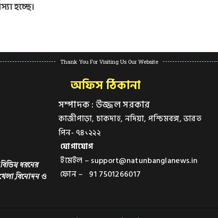
স্যা হচ্ছে।
Thank You For Visiting Us Our Website
অফিস ঠিকানা
সম্পাদক : উজ্জল সরকার
কাজীপাড়া, চাকদাহ, নদিয়া, পশ্চিমবঙ্গ, ভারত
পিন- ৭৪১২২২
যোগাযোগ
ইমেইল – support@natunbanglanews.in
বিভিন্ন ধরনের
ফোন – 91 7501266017
,খেলা,বিনোদন ও