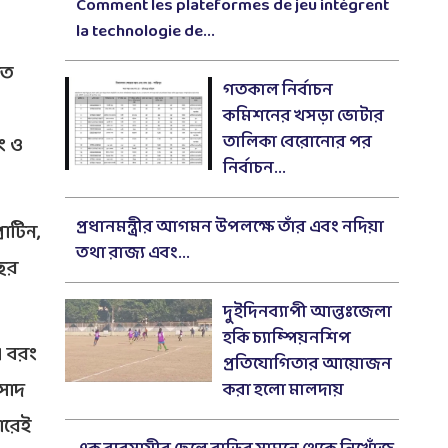
Comment les plateformes de jeu intègrent
la technologie de...
ৃত
গতকাল নির্বাচন
কমিশনের খসড়া ভোটার
তালিকা বেরোনোর পর
ং ও
নির্বাচন...
প্রধানমন্ত্রীর আগমন উপলক্ষে তাঁর এবং নদিয়া
রোটিন,
তথা রাজ্য এবং...
বছর
দুইদিনব্যাপী আন্তঃজেলা
হকি চ্যাম্পিয়নশিপ
ই। বরং
প্রতিযোগিতার আয়োজন
রসাদ
করা হলো মালদায়
ারেই