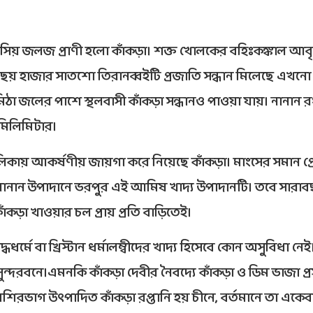
স্টাসিয় জলজ প্রাণী হলো কাঁকড়া। শক্ত খোলকের বহিঃকঙ্কাল আব
রাণীর ছয় হাজার সাতশো তিরানব্বইটি প্রজাতি সন্ধান মিলেছে এখনো
িঠা জলের পাশে স্থলবাসী কাঁকড়া সন্ধানও পাওয়া যায়। নানান র
 মিলিমিটার।
ালিকায় আকর্ষণীয় জায়গা করে নিয়েছে কাঁকড়া। মাংসের সমান প্
স নানান উপাদানে ভরপুর এই আমিষ খাদ্য উপাদানটি। তবে সারা
কড়া খাওয়ার চল প্রায় প্রতি বাড়িতেই।
ধধর্মে বা খ্রিস্টান ধর্মালম্বীদের খাদ্য হিসেবে কোন অসুবিধা নে
সুন্দরবনে।এমনকি কাঁকড়া দেবীর নৈবদ্যে কাঁকড়া ও ডিম ভাজা প্
েশিরভাগ উৎপাদিত কাঁকড়া রপ্তানি হয় চীনে, বর্তমানে তা একেব