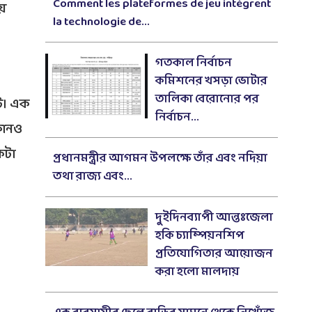
Comment les plateformes de jeu intègrent
ীয়
la technologie de...
গতকাল নির্বাচন
কমিশনের খসড়া ভোটার
তালিকা বেরোনোর পর
্ট। এক
নির্বাচন...
কোনও
কটা
প্রধানমন্ত্রীর আগমন উপলক্ষে তাঁর এবং নদিয়া
তথা রাজ্য এবং...
দুইদিনব্যাপী আন্তঃজেলা
হকি চ্যাম্পিয়নশিপ
প্রতিযোগিতার আয়োজন
করা হলো মালদায়