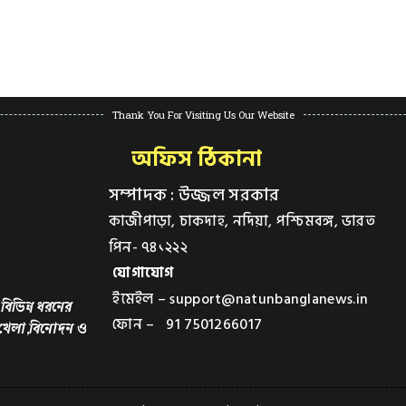
Thank You For Visiting Us Our Website
অফিস ঠিকানা
সম্পাদক : উজ্জল সরকার
কাজীপাড়া, চাকদাহ, নদিয়া, পশ্চিমবঙ্গ, ভারত
পিন- ৭৪১২২২
যোগাযোগ
ইমেইল – support@natunbanglanews.in
বিভিন্ন ধরনের
ফোন – 91 7501266017
,খেলা,বিনোদন ও