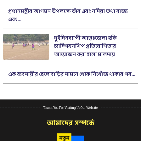
প্রধানমন্ত্রীর আগমন উপলক্ষে তাঁর এবং নদিয়া তথা রাজ্য
এবং...
দুইদিনব্যাপী আন্তঃজেলা হকি
চ্যাম্পিয়নশিপ প্রতিযোগিতার
আয়োজন করা হলো মালদায়
এক ব্যবসায়ীর ছেলে বাড়ির সামনে থেকে নিখোঁজ থাকার পর...
Thank You For Visiting Us Our Website
আমাদের সম্পর্কে