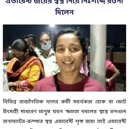
এভারেস্ট জয়ের স্বপ্ন নিয়ে নিঃশব্দে রওনা
দিলেন
বিভিন্ন রাজনৈতিক দলের কর্মী সমর্থকরা হোক বা ভোট
উৎসাহী সাধারণ মানুষ যখন ক্ষমতা দখলের স্বপ্নে মশগুল
রানাঘাটের-রুম্পার স্বপ্ন এভারেস্ট শৃঙ্গ জয়! তাই এভারেস্ট