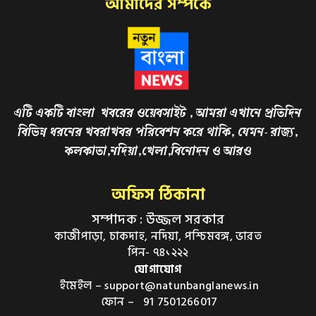
আমাদের সম্পর্কে
এটি একটি বাংলা খবরের ওয়েবসাইট , আমরা এখানে প্রতিদিন
বিভিন্ন ধরনের খবরাখবর পরিবেশন করে থাকি, যেমন- রাজ্য,
কলকাতা,নদিয়া,খেলা,বিনোদন ও আরও
অফিস ঠিকানা
সম্পাদক : উজ্জল সরকার
কাজীপাড়া, চাকদাহ, নদিয়া, পশ্চিমবঙ্গ, ভারত
পিন- ৭৪১২২২
যোগাযোগ
ইমেইল – support@natunbanglanews.in
ফোন – 91 7501266017