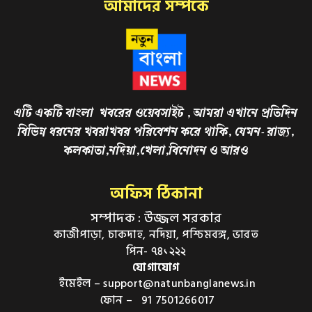
আমাদের সম্পর্কে
এটি একটি বাংলা খবরের ওয়েবসাইট , আমরা এখানে প্রতিদিন
বিভিন্ন ধরনের খবরাখবর পরিবেশন করে থাকি, যেমন- রাজ্য,
কলকাতা,নদিয়া,খেলা,বিনোদন ও আরও
অফিস ঠিকানা
সম্পাদক : উজ্জল সরকার
কাজীপাড়া, চাকদাহ, নদিয়া, পশ্চিমবঙ্গ, ভারত
পিন- ৭৪১২২২
যোগাযোগ
ইমেইল – support@natunbanglanews.in
ফোন – 91 7501266017