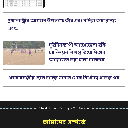
প্রধানমন্ত্রীর আগমন উপলক্ষে তাঁর এবং নদিয়া তথা রাজ্য
এবং...
দুইদিনব্যাপী আন্তঃজেলা হকি
চ্যাম্পিয়নশিপ প্রতিযোগিতার
আয়োজন করা হলো মালদায়
এক ব্যবসায়ীর ছেলে বাড়ির সামনে থেকে নিখোঁজ থাকার পর...
Thank You For Visiting Us Our Website
আমাদের সম্পর্কে