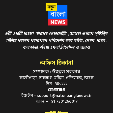
এটি একটি বাংলা খবরের ওয়েবসাইট , আমরা এখানে প্রতিদিন
বিভিন্ন ধরনের খবরাখবর পরিবেশন করে থাকি, যেমন- রাজ্য,
কলকাতা,নদিয়া,খেলা,বিনোদন ও আরও
অফিস ঠিকানা
সম্পাদক : উজ্জল সরকার
কাজীপাড়া, চাকদাহ, নদিয়া, পশ্চিমবঙ্গ, ভারত
পিন- ৭৪১২২২
যোগাযোগ
ইমেইল – support@natunbanglanews.in
ফোন – 91 7501266017