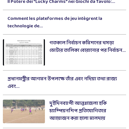
Il Potere dei “Lucky Charms” nei Giochi da Tavolo:...
Comment les plateformes de jeu intègrent la
technologie de...
গতকাল নির্বাচন কমিশনের খসড়া
ভোটার তালিকা বেরোনোর পর নির্বাচন...
প্রধানমন্ত্রীর আগমন উপলক্ষে তাঁর এবং নদিয়া তথা রাজ্য
এবং...
দুইদিনব্যাপী আন্তঃজেলা হকি
চ্যাম্পিয়নশিপ প্রতিযোগিতার
আয়োজন করা হলো মালদায়