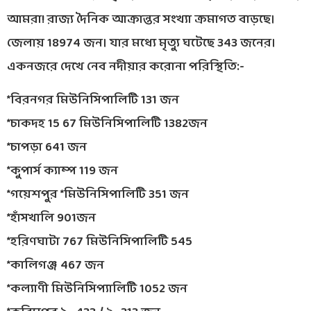
আমরা! রাজ্য দৈনিক আক্রান্তর সংখ্যা ক্রমাগত বাড়ছে।
জেলায় 18974 জন। যার মধ্যে মৃত্যু ঘটেছে 343 জনের।
একনজরে দেখে নেব নদীয়ার করোনা পরিস্থিতি:-
*বিরনগর মিউনিসিপালিটি 131 জন
*চাকদহ 15 67 মিউনিসিপালিটি 1382জন
*চাপড়া 641 জন
*কুপার্স ক্যাম্প 119 জন
*গয়েশপুর *মিউনিসিপালিটি 351 জন
*হাঁসখালি 901জন
*হরিণঘাটা 767 মিউনিসিপালিটি 545
*কালিগঞ্জ 467 জন
*কল্যাণী মিউনিসিপ্যালিটি 1052 জন