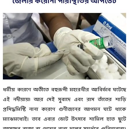
জেলার করোনা পরিস্থিতির আপডেট
ধর্মীয় কারণে অতীতে বহুরূপী মহারথীর আবির্ভাব ঘটেছে
এই নদীয়ায়! আর সেই সুবাদে এবং রাস তাঁতের শাড়ি
প্রসিদ্ধমিষ্টি নানা কারণে গুণীজনের আগমন ঘটে থাকে
মাঝেমধ্যেই। তবে এবার ভোট উৎসবে শামিল হতে ছুটে