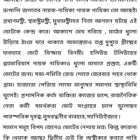
আসছেন রাজ্য বা দেশের নানা দলের সমর্থনে গুনিমান্যরা।
রুপালি জগতের নায়ক-নায়িকা গায়ক গায়িকা তো আছেই!
প্রধানমন্ত্রী, স্বরাষ্ট্রমন্ত্রী, মুখ্যমন্ত্রীদের নিত্য আগমন ঘটছে এই
ভোটকে কেন্দ্র করে। আকাশে মেঘ সরিয়ে , মাঠের ধুলো
উড়িয়ে ঠাণ্ডা ঘরে থাকতে অভ্যস্তরাও তপ্ত দুপুরে গ্রীষ্মের
দাবদাহে ভোট ভিক্ষায় বিনয়ী। হলিউড টলিউডের
গ্ল্যামারিয়াস নায়ক নায়িকাও ধুলো মাখতে প্রস্তুত, একটি
ভোটের জন্য। সভা-সমিতি রোড শোতে জেরবার শহর থেকে
গ্রাম। হাজারো পেরিয়ে লাখো মানুষের সমাগম স্বাস্থ্যবিধি
ভুলেই। প্রশাসনিক কর্তা ব্যক্তিরা কাজের চাপে, রাজনৈতিক
নেতা কর্মী সমর্থকরা ভোট সংগ্রহের চাপে ভুলেছেন
পারস্পরিক দূরত্ব, মুখবন্ধনীর ব্যবহার, স্যানিটাইজার ।
সামনে সমূহ বিপদ জেনেও ভোটের নেশায় মত্ত। কিন্তু করোনা
কি !থমকে আছে? দ্বিতীয় ঢেউ কি অস্বীকার করতে পারি