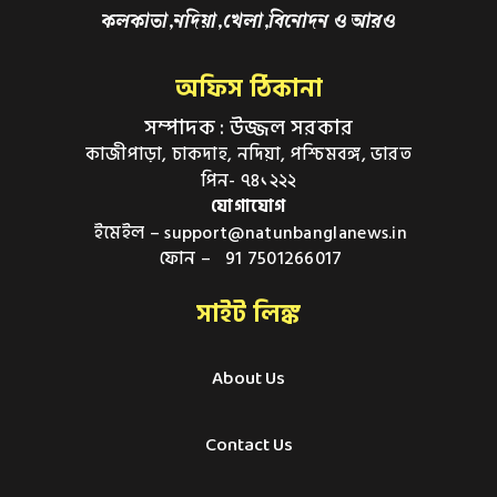
কলকাতা,নদিয়া,খেলা,বিনোদন ও আরও
অফিস ঠিকানা
সম্পাদক : উজ্জল সরকার
কাজীপাড়া, চাকদাহ, নদিয়া, পশ্চিমবঙ্গ, ভারত
পিন- ৭৪১২২২
যোগাযোগ
ইমেইল – support@natunbanglanews.in
ফোন – 91 7501266017
সাইট লিঙ্ক
About Us
Contact Us