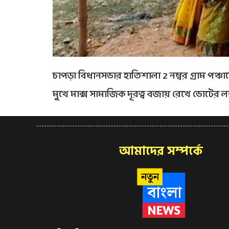
চাপড়া বিধানসভার হাতিশালা 2 নম্বর গ্রাম পঞ্চায়
মুখে মাক্স সামাজিক দূরত্ব বজায় রেখে ভোটের লম্
আমাদের সম্পর্কে