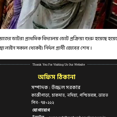
েতের ভাটরা প্রাথমিক বিদ্যালয় ভোট প্রক্রিয়া শুরু হয়েছে হয়ে
বা লাইন সকাল থেকেই। নির্দল প্রার্থী জেবের শেখ ।
Thank You For Visiting Us Our Website
অফিস ঠিকানা
সম্পাদক : উজ্জল সরকার
কাজীপাড়া, চাকদাহ, নদিয়া, পশ্চিমবঙ্গ, ভারত
পিন- ৭৪১২২২
যোগাযোগ