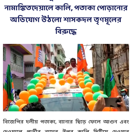
নামাঙ্কিতদেয়ালে কালি, পতাকা পোড়ানোর
অভিযোগ উঠলো শাসকদল তৃণমূলের
বিরুদ্ধে
বিজেপির দলীয় পতাকা, ব্যানার ছিড়ে ফেলে আগুন এবং