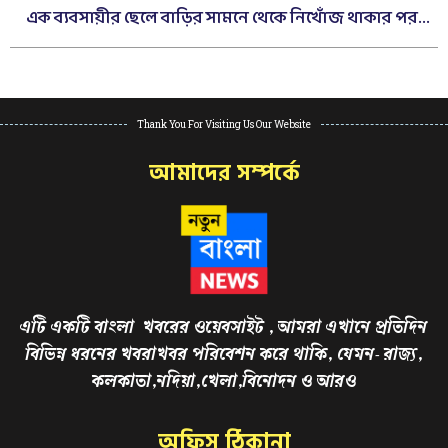
এক ব্যবসায়ীর ছেলে বাড়ির সামনে থেকে নিখোঁজ থাকার পর...
Thank You For Visiting Us Our Website
আমাদের সম্পর্কে
এটি একটি বাংলা খবরের ওয়েবসাইট , আমরা এখানে প্রতিদিন
বিভিন্ন ধরনের খবরাখবর পরিবেশন করে থাকি, যেমন- রাজ্য,
কলকাতা,নদিয়া,খেলা,বিনোদন ও আরও
অফিস ঠিকানা